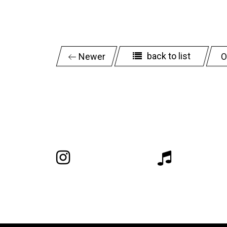
back to list
Newer
O