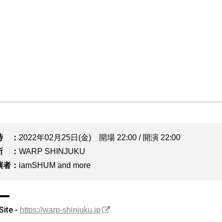
時
2022年02月25日(金) 開場 22:00 / 開演 22:00
所
WARP SHINJUKU
演者
iamSHUM and more
Site -
https://warp-shinjuku.jp