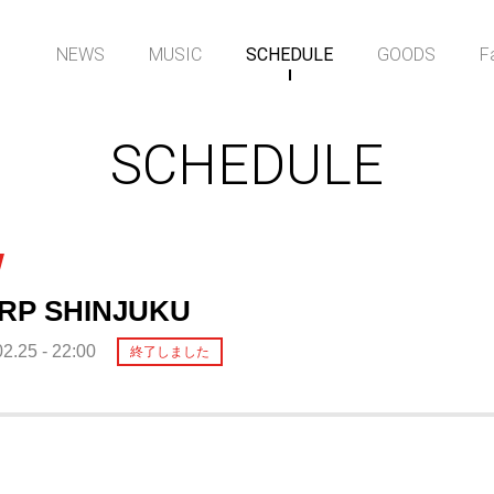
NEWS
MUSIC
SCHEDULE
GOODS
F
SCHEDULE
RP SHINJUKU
2.25 - 22:00
終了しました