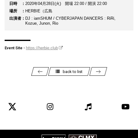
日時
2020年04月28日(火) 開場 22:00 / 開演 22:00
場所
HERBIE（広島
出演者
DJ : iamSHUM / CYBERJAPAN DANCERS : RiRi,
Kozue, Junon, Rio
Event Site -
https://herbie.club
back to list